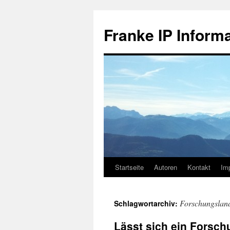
Zum
Inhalt
Franke IP Inform
springen
Startseite
Autoren
Kontakt
Im
Forschungsland
Schlagwortarchiv:
Lässt sich ein Forsch