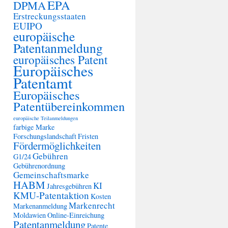
EPA
DPMA
Erstreckungsstaaten
EUIPO
europäische
Patentanmeldung
europäisches Patent
Europäisches
Patentamt
Europäisches
Patentübereinkommen
europäische Teilanmeldungen
farbige Marke
Forschungslandschaft
Fristen
Fördermöglichkeiten
Gebühren
G1/24
Gebührenordnung
Gemeinschaftsmarke
HABM
KI
Jahresgebühren
KMU-Patentaktion
Kosten
Markenrecht
Markenanmeldung
Moldawien
Online-Einreichung
Patentanmeldung
Patente