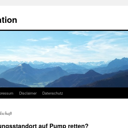
ation
pressum
Disclaimer
Datenschutz
schaft
ungsstandort auf Pump retten?