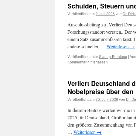
Schulden, Steuern und
Veröffentlicht am
2. Juli 2026
von
Dr. Dirk
Anschlussbeitrag zu „Verliert Deut
Forschungsstandort verraten„ Der v
einem Satz zusammenfassen lässt: De
andere schneller, …
Weiterlesen
→
Veröffentlicht unter
Startup-Beratung
|
Ver
Kommentar hinterlassen
Verliert Deutschland
Nobelpreise über den
Veröffentlicht am
30. Juni 2026
von
Dr. Di
In diesem Beitrag werten wir die i
2025 für Deutschland, Großbritann
den größeren Zusammenhang von For
…
Weiterlesen
→