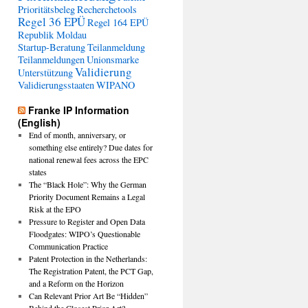
Prioritätsbeleg
Recherchetools
Regel 36 EPÜ
Regel 164 EPÜ
Republik Moldau
Startup-Beratung
Teilanmeldung
Teilanmeldungen
Unionsmarke
Validierung
Unterstützung
Validierungsstaaten
WIPANO
Franke IP Information
(English)
End of month, anniversary, or
something else entirely? Due dates for
national renewal fees across the EPC
states
The “Black Hole”: Why the German
Priority Document Remains a Legal
Risk at the EPO
Pressure to Register and Open Data
Floodgates: WIPO’s Questionable
Communication Practice
Patent Protection in the Netherlands:
The Registration Patent, the PCT Gap,
and a Reform on the Horizon
Can Relevant Prior Art Be “Hidden”