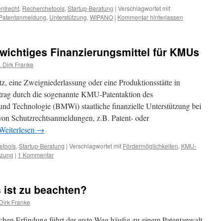
ntrecht
,
Recherchetools
,
Startup-Beratung
|
Verschlagwortet mit
Patentanmeldung
,
Unterstützung
,
WIPANO
|
Kommentar hinterlassen
wichtiges Finanzierungsmittel für KMUs
. Dirk Franke
z, eine Zweigniederlassung oder eine Produktionsstätte in
trag durch die sogenannte KMU-Patentaktion des
und Technologie (BMWi) staatliche finanzielle Unterstützung bei
von Schutzrechtsanmeldungen, z.B. Patent- oder
Weiterlesen
→
etools
,
Startup-Beratung
|
Verschlagwortet mit
Fördermöglichkeiten
,
KMU-
tzung
|
1 Kommentar
s ist zu beachten?
 Dirk Franke
schen Erfindung führt der erste Weg häufig zu einem Patentanwalt