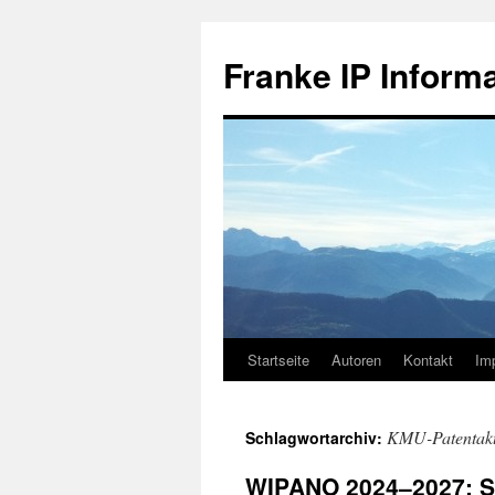
Zum
Inhalt
Franke IP Inform
springen
Startseite
Autoren
Kontakt
Im
KMU-Patentakt
Schlagwortarchiv:
WIPANO 2024–2027: So