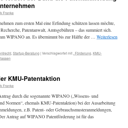
 Unternehmen
rk Franke
ernehmen zum ersten Mal eine Erfindung schützen lassen möchte,
: Recherche, Patentanwalt, Amtsgebühren – das summiert sich.
amm WIPANO an. Es übernimmt bis zur Hälfte der …
Weiterlesen
ntrecht
,
Startup-Beratung
|
Verschlagwortet mit
. Förderung
,
KMU-
rlassen
er KMU-Patentaktion
rk Franke
Antrag durch die sogenannte WIPANO („Wissens- und
 und Normen“, ehemals KMU-Patentaktion) bei der Ausarbeitung
anmeldungen, z.B. Patent- oder Gebrauchsmusteranmeldungen,
. Der Antrag auf WIPANO Patentförderung ist für das