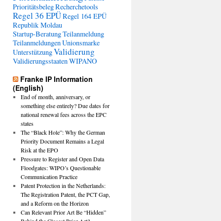
Prioritätsbeleg
Recherchetools
Regel 36 EPÜ
Regel 164 EPÜ
Republik Moldau
Startup-Beratung
Teilanmeldung
Teilanmeldungen
Unionsmarke
Validierung
Unterstützung
Validierungsstaaten
WIPANO
Franke IP Information
(English)
End of month, anniversary, or
something else entirely? Due dates for
national renewal fees across the EPC
states
The “Black Hole”: Why the German
Priority Document Remains a Legal
Risk at the EPO
Pressure to Register and Open Data
Floodgates: WIPO’s Questionable
Communication Practice
Patent Protection in the Netherlands:
The Registration Patent, the PCT Gap,
and a Reform on the Horizon
Can Relevant Prior Art Be “Hidden”