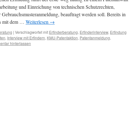
arbeitung und Einreichung von technischen Schutzrechten,
 Gebrauchsmusteranmeldung, beauftragt werden soll. Bereits in
ws mit dem …
Weiterlesen
→
eratung
|
Verschlagwortet mit
Erfinderberatung
,
Erfinderinterview
,
Erfindung
ten
,
Interview mit Erfindern
,
KMU-Patentaktion
,
Patentanmeldung
,
ntar hinterlassen