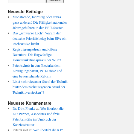
Neueste Beiträge
Monatsende, Jahrestag oder etwas
ganz anderes? Die Fälligkeit nationaler
Jahresgebühren in den EPÜ-Staaten
Das „schwarze Loch“: Warum der
deutsche Prioritätsbeleg beim EPA ein
Rechtsrisiko bleibt
Registrierungsdruck und offene
Datentore: Die fragwürdige
Kommunikationspraxis der WIPO
Patentschutz in den Niederlanden:
Eintragungspatent, PCT-Lücke und
eine bevorstehende Reform
Lässt sich relevanter Stand der Technik
hinter dem nächstliegenden Stand der
Technik „verstecken“?
Neueste Kommentare
Dr. Dirk Franke
zu
Wer überlebt die
KI? Partner, Associates und freie
Patentanwälte im Umbruch der
Kanzleistruktur
PatentGoat
zu
Wer überlebt die KI?