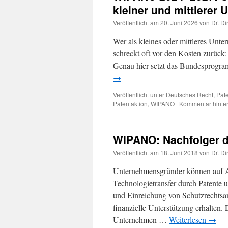
kleiner und mittlerer
Veröffentlicht am
20. Juni 2026
von
Dr. Di
Wer als kleines oder mittleres Unt
schreckt oft vor den Kosten zurück
Genau hier setzt das Bundesprogr
→
Veröffentlicht unter
Deutsches Recht
,
Pate
Patentaktion
,
WIPANO
|
Kommentar hinte
WIPANO: Nachfolger d
Veröffentlicht am
18. Juni 2018
von
Dr. Di
Unternehmensgründer können auf 
Technologietransfer durch Patente
und Einreichung von Schutzrechts
finanzielle Unterstützung erhalten
Unternehmen …
Weiterlesen
→