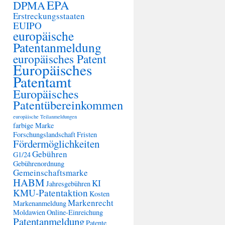
EPA
DPMA
Erstreckungsstaaten
EUIPO
europäische
Patentanmeldung
europäisches Patent
Europäisches
Patentamt
Europäisches
Patentübereinkommen
europäische Teilanmeldungen
farbige Marke
Forschungslandschaft
Fristen
Fördermöglichkeiten
Gebühren
G1/24
Gebührenordnung
Gemeinschaftsmarke
HABM
KI
Jahresgebühren
KMU-Patentaktion
Kosten
Markenrecht
Markenanmeldung
Moldawien
Online-Einreichung
Patentanmeldung
Patente