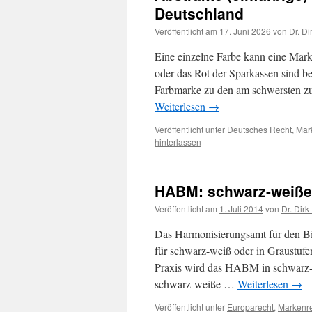
Deutschland
Veröffentlicht am
17. Juni 2026
von
Dr. Di
Eine einzelne Farbe kann eine Mar
oder das Rot der Sparkassen sind be
Farbmarke zu den am schwersten z
Weiterlesen
→
Veröffentlicht unter
Deutsches Recht
,
Mar
hinterlassen
HABM: schwarz-weiße
Veröffentlicht am
1. Juli 2014
von
Dr. Dirk
Das Harmonisierungsamt für den B
für schwarz-weiß oder in Graustuf
Praxis wird das HABM in schwarz-
schwarz-weiße …
Weiterlesen
→
Veröffentlicht unter
Europarecht
,
Markenr