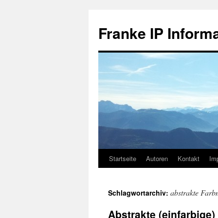
Zum
Inhalt
Franke IP Inform
springen
Startseite
Autoren
Kontakt
Im
abstrakte Farb
Schlagwortarchiv:
Abstrakte (einfarbige