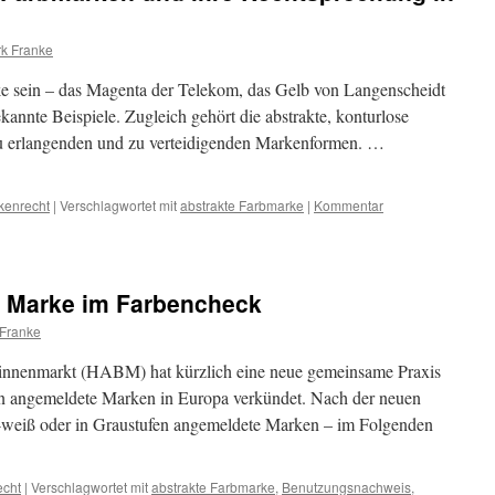
rk Franke
ke sein – das Magenta der Telekom, das Gelb von Langenscheidt
kannte Beispiele. Zugleich gehört die abstrakte, konturlose
u erlangenden und zu verteidigenden Markenformen. …
kenrecht
|
Verschlagwortet mit
abstrakte Farbmarke
|
Kommentar
 Marke im Farbencheck
 Franke
innenmarkt (HABM) hat kürzlich eine neue gemeinsame Praxis
en angemeldete Marken in Europa verkündet. Nach der neuen
weiß oder in Graustufen angemeldete Marken – im Folgenden
echt
|
Verschlagwortet mit
abstrakte Farbmarke
,
Benutzungsnachweis
,