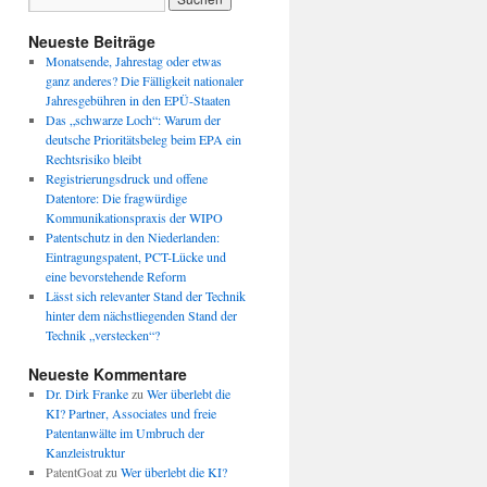
Neueste Beiträge
Monatsende, Jahrestag oder etwas
ganz anderes? Die Fälligkeit nationaler
Jahresgebühren in den EPÜ-Staaten
Das „schwarze Loch“: Warum der
deutsche Prioritätsbeleg beim EPA ein
Rechtsrisiko bleibt
Registrierungsdruck und offene
Datentore: Die fragwürdige
Kommunikationspraxis der WIPO
Patentschutz in den Niederlanden:
Eintragungspatent, PCT-Lücke und
eine bevorstehende Reform
Lässt sich relevanter Stand der Technik
hinter dem nächstliegenden Stand der
Technik „verstecken“?
Neueste Kommentare
Dr. Dirk Franke
zu
Wer überlebt die
KI? Partner, Associates und freie
Patentanwälte im Umbruch der
Kanzleistruktur
PatentGoat
zu
Wer überlebt die KI?