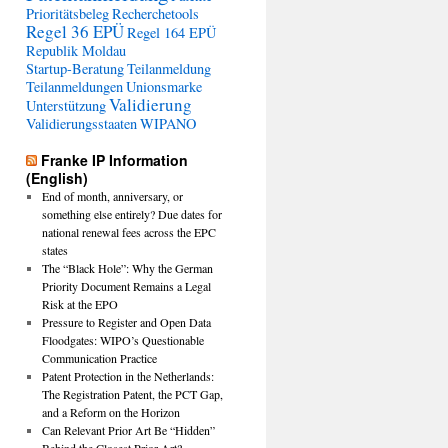
Prioritätsbeleg
Recherchetools
Regel 36 EPÜ
Regel 164 EPÜ
Republik Moldau
Startup-Beratung
Teilanmeldung
Teilanmeldungen
Unionsmarke
Validierung
Unterstützung
Validierungsstaaten
WIPANO
Franke IP Information
(English)
End of month, anniversary, or
something else entirely? Due dates for
national renewal fees across the EPC
states
The “Black Hole”: Why the German
Priority Document Remains a Legal
Risk at the EPO
Pressure to Register and Open Data
Floodgates: WIPO’s Questionable
Communication Practice
Patent Protection in the Netherlands:
The Registration Patent, the PCT Gap,
and a Reform on the Horizon
Can Relevant Prior Art Be “Hidden”