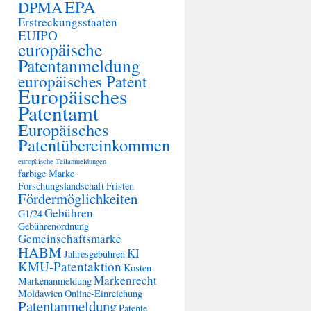
EPA
DPMA
Erstreckungsstaaten
EUIPO
europäische
Patentanmeldung
europäisches Patent
Europäisches
Patentamt
Europäisches
Patentübereinkommen
europäische Teilanmeldungen
farbige Marke
Forschungslandschaft
Fristen
Fördermöglichkeiten
Gebühren
G1/24
Gebührenordnung
Gemeinschaftsmarke
HABM
KI
Jahresgebühren
KMU-Patentaktion
Kosten
Markenrecht
Markenanmeldung
Moldawien
Online-Einreichung
Patentanmeldung
Patente