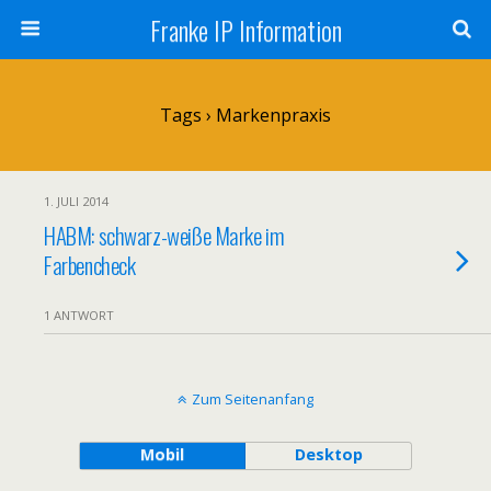
Franke IP Information
Tags › Markenpraxis
1. JULI 2014
HABM: schwarz-weiße Marke im
Farbencheck
1 ANTWORT
Zum Seitenanfang
Mobil
Desktop