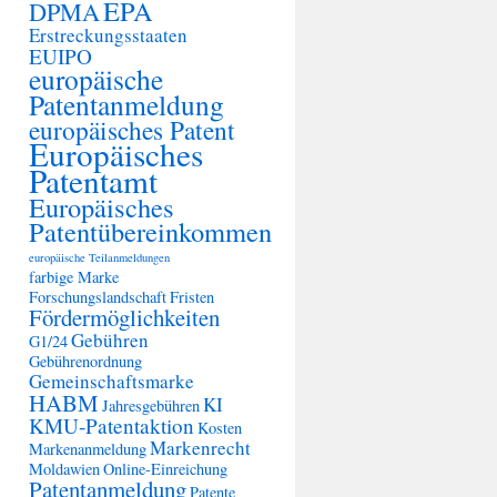
EPA
DPMA
Erstreckungsstaaten
EUIPO
europäische
Patentanmeldung
europäisches Patent
Europäisches
Patentamt
Europäisches
Patentübereinkommen
europäische Teilanmeldungen
farbige Marke
Forschungslandschaft
Fristen
Fördermöglichkeiten
Gebühren
G1/24
Gebührenordnung
Gemeinschaftsmarke
HABM
KI
Jahresgebühren
KMU-Patentaktion
Kosten
Markenrecht
Markenanmeldung
Moldawien
Online-Einreichung
Patentanmeldung
Patente