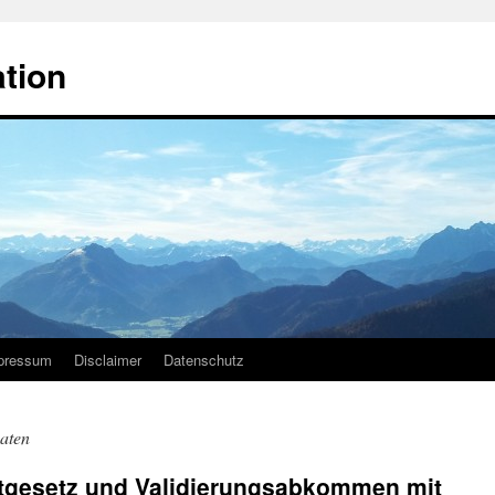
ation
pressum
Disclaimer
Datenschutz
aaten
tgesetz und Validierungsabkommen mit