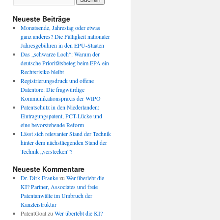
Neueste Beiträge
Monatsende, Jahrestag oder etwas
ganz anderes? Die Fälligkeit nationaler
Jahresgebühren in den EPÜ-Staaten
Das „schwarze Loch“: Warum der
deutsche Prioritätsbeleg beim EPA ein
Rechtsrisiko bleibt
Registrierungsdruck und offene
Datentore: Die fragwürdige
Kommunikationspraxis der WIPO
Patentschutz in den Niederlanden:
Eintragungspatent, PCT-Lücke und
eine bevorstehende Reform
Lässt sich relevanter Stand der Technik
hinter dem nächstliegenden Stand der
Technik „verstecken“?
Neueste Kommentare
Dr. Dirk Franke
zu
Wer überlebt die
KI? Partner, Associates und freie
Patentanwälte im Umbruch der
Kanzleistruktur
PatentGoat
zu
Wer überlebt die KI?