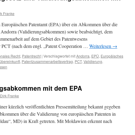
rk Franke
m Europäischen Patentamt (EPA) über ein Abkommen über die
in Andorra (Validierungsabkommen) sowie beabsichtigt, dem
sammenarbeit auf dem Gebiet des Patentwesens
er PCT (nach dem engl. „Patent Cooperation …
Weiterlesen
→
ionales Recht
,
Patentrecht
|
Verschlagwortet mit
Andorra
,
EPÜ
,
Europäisches
übereinkunft
,
Patentzusammenarbeitsvertrag
,
PCT
,
Validierung
,
ssen
ungsabkommen mit dem EPA
 Dirk Franke
ner kürzlich veröffentlichten Pressemitteilung bekannt gegeben
Abkommen über die Validierung von europäischen Patenten in
ldau“, MD) in Kraft getreten. Mit Moldawien erkennt nach