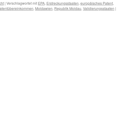
cht
|
Verschlagwortet mit
EPA
,
Erstreckungsstaaten
,
europäisches Patent
,
Patentübereinkommen
,
Moldawien
,
Republik Moldau
,
Validierungsstaaten
|