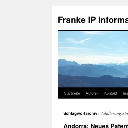
Zum
Inhalt
Franke IP Inform
springen
Startseite
Autoren
Kontakt
Im
Validierungsst
Schlagwortarchiv:
Andorra: Neues Paten