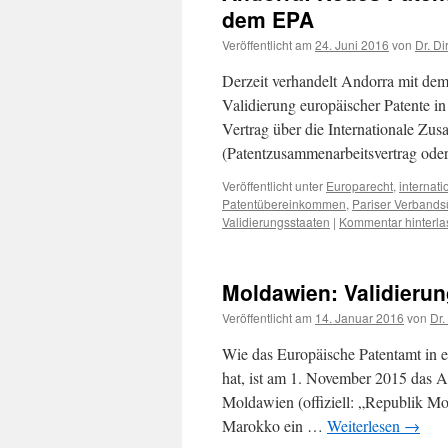
dem EPA
Veröffentlicht am
24. Juni 2016
von
Dr. Di
Derzeit verhandelt Andorra mit de
Validierung europäischer Patente 
Vertrag über die Internationale Zu
(Patentzusammenarbeitsvertrag od
Veröffentlicht unter
Europarecht
,
internat
Patentübereinkommen
,
Pariser Verbands
Validierungsstaaten
|
Kommentar hinterla
Moldawien: Validier
Veröffentlicht am
14. Januar 2016
von
Dr.
Wie das Europäische Patentamt in ei
hat, ist am 1. November 2015 das 
Moldawien (offiziell: „Republik Mo
Marokko ein …
Weiterlesen
→