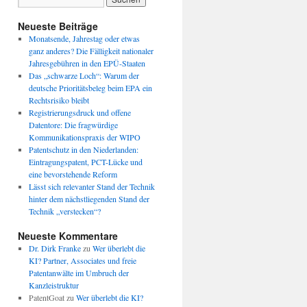
Neueste Beiträge
Monatsende, Jahrestag oder etwas
ganz anderes? Die Fälligkeit nationaler
Jahresgebühren in den EPÜ-Staaten
Das „schwarze Loch“: Warum der
deutsche Prioritätsbeleg beim EPA ein
Rechtsrisiko bleibt
Registrierungsdruck und offene
Datentore: Die fragwürdige
Kommunikationspraxis der WIPO
Patentschutz in den Niederlanden:
Eintragungspatent, PCT-Lücke und
eine bevorstehende Reform
Lässt sich relevanter Stand der Technik
hinter dem nächstliegenden Stand der
Technik „verstecken“?
Neueste Kommentare
Dr. Dirk Franke
zu
Wer überlebt die
KI? Partner, Associates und freie
Patentanwälte im Umbruch der
Kanzleistruktur
PatentGoat
zu
Wer überlebt die KI?