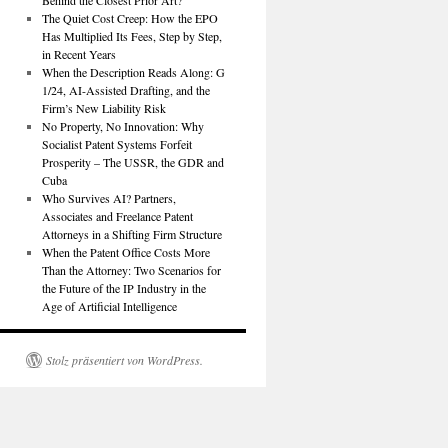
Behind the Closest Prior Art?
The Quiet Cost Creep: How the EPO
Has Multiplied Its Fees, Step by Step,
in Recent Years
When the Description Reads Along: G
1/24, AI-Assisted Drafting, and the
Firm’s New Liability Risk
No Property, No Innovation: Why
Socialist Patent Systems Forfeit
Prosperity – The USSR, the GDR and
Cuba
Who Survives AI? Partners,
Associates and Freelance Patent
Attorneys in a Shifting Firm Structure
When the Patent Office Costs More
Than the Attorney: Two Scenarios for
the Future of the IP Industry in the
Age of Artificial Intelligence
Stolz präsentiert von WordPress.