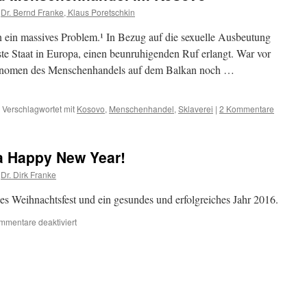
Dr. Bernd Franke, Klaus Poretschkin
 ein massives Problem.¹ In Bezug auf die sexuelle Ausbeutung
ste Staat in Europa, einen beunruhigenden Ruf erlangt. War vor
hänomen des Menschenhandels auf dem Balkan noch …
Verschlagwortet mit
Kosovo
,
Menschenhandel
,
Sklaverei
|
2 Kommentare
a Happy New Year!
Dr. Dirk Franke
es Weihnachtsfest und ein gesundes und erfolgreiches Jahr 2016.
für
mmentare deaktiviert
Merry
Christmas
and
a
Happy
New