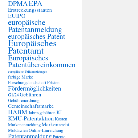
EPA
DPMA
Erstreckungsstaaten
EUIPO
europäische
Patentanmeldung
europäisches Patent
Europäisches
Patentamt
Europäisches
Patentübereinkommen
europäische Teilanmeldungen
farbige Marke
Forschungslandschaft
Fristen
Fördermöglichkeiten
Gebühren
G1/24
Gebührenordnung
Gemeinschaftsmarke
HABM
KI
Jahresgebühren
KMU-Patentaktion
Kosten
Markenrecht
Markenanmeldung
Moldawien
Online-Einreichung
Patentanmeldung
Patente