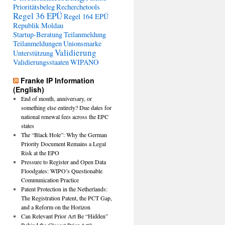
Prioritätsbeleg
Recherchetools
Regel 36 EPÜ
Regel 164 EPÜ
Republik Moldau
Startup-Beratung
Teilanmeldung
Teilanmeldungen
Unionsmarke
Validierung
Unterstützung
Validierungsstaaten
WIPANO
Franke IP Information
(English)
End of month, anniversary, or
something else entirely? Due dates for
national renewal fees across the EPC
states
The “Black Hole”: Why the German
Priority Document Remains a Legal
Risk at the EPO
Pressure to Register and Open Data
Floodgates: WIPO’s Questionable
Communication Practice
Patent Protection in the Netherlands:
The Registration Patent, the PCT Gap,
and a Reform on the Horizon
Can Relevant Prior Art Be “Hidden”