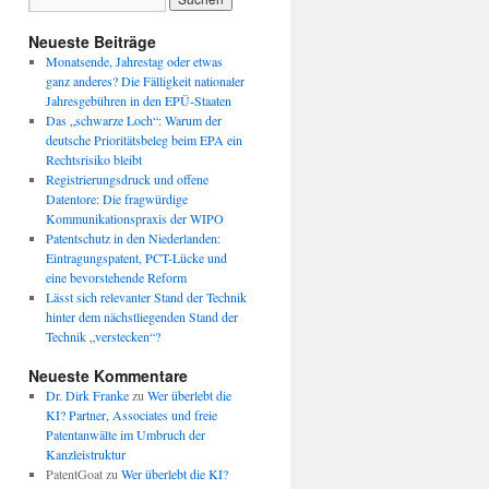
Neueste Beiträge
Monatsende, Jahrestag oder etwas
ganz anderes? Die Fälligkeit nationaler
Jahresgebühren in den EPÜ-Staaten
Das „schwarze Loch“: Warum der
deutsche Prioritätsbeleg beim EPA ein
Rechtsrisiko bleibt
Registrierungsdruck und offene
Datentore: Die fragwürdige
Kommunikationspraxis der WIPO
Patentschutz in den Niederlanden:
Eintragungspatent, PCT-Lücke und
eine bevorstehende Reform
Lässt sich relevanter Stand der Technik
hinter dem nächstliegenden Stand der
Technik „verstecken“?
Neueste Kommentare
Dr. Dirk Franke
zu
Wer überlebt die
KI? Partner, Associates und freie
Patentanwälte im Umbruch der
Kanzleistruktur
PatentGoat
zu
Wer überlebt die KI?