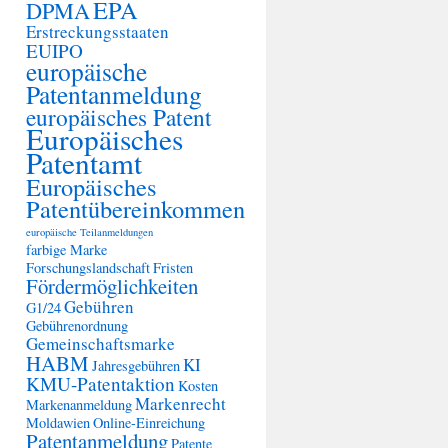
EPA
DPMA
Erstreckungsstaaten
EUIPO
europäische
Patentanmeldung
europäisches Patent
Europäisches
Patentamt
Europäisches
Patentübereinkommen
europäische Teilanmeldungen
farbige Marke
Forschungslandschaft
Fristen
Fördermöglichkeiten
Gebühren
G1/24
Gebührenordnung
Gemeinschaftsmarke
HABM
KI
Jahresgebühren
KMU-Patentaktion
Kosten
Markenrecht
Markenanmeldung
Moldawien
Online-Einreichung
Patentanmeldung
Patente