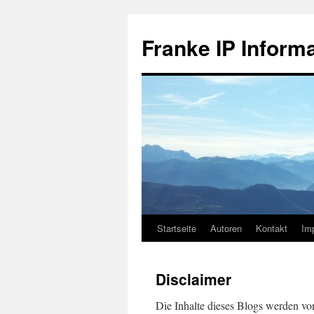
Zum
Inhalt
Franke IP Inform
springen
Startseite
Autoren
Kontakt
Im
Disclaimer
Die Inhalte dieses Blogs werden vo