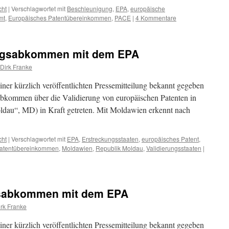
cht
|
Verschlagwortet mit
Beschleunigung
,
EPA
,
europäische
mt
,
Europäisches Patentübereinkommen
,
PACE
|
4 Kommentare
ungsabkommen mit dem EPA
 Dirk Franke
ner kürzlich veröffentlichten Pressemitteilung bekannt gegeben
Abkommen über die Validierung von europäischen Patenten in
ldau“, MD) in Kraft getreten. Mit Moldawien erkennt nach
cht
|
Verschlagwortet mit
EPA
,
Erstreckungsstaaten
,
europäisches Patent
,
Patentübereinkommen
,
Moldawien
,
Republik Moldau
,
Validierungsstaaten
|
gsabkommen mit dem EPA
irk Franke
ner kürzlich veröffentlichten Pressemitteilung bekannt gegeben