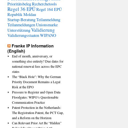
Prioritätsbeleg
Recherchetools
Regel 36 EPÜ
Regel 164 EPÜ
Republik Moldau
Startup-Beratung
Teilanmeldung
Teilanmeldungen
Unionsmarke
Validierung
Unterstützung
Validierungsstaaten
WIPANO
Franke IP Information
(English)
End of month, anniversary, or
something else entirely? Due dates for
national renewal fees across the EPC
states
The “Black Hole”: Why the German
Priority Document Remains a Legal
Risk at the EPO
Pressure to Register and Open Data
Floodgates: WIPO’s Questionable
Communication Practice
Patent Protection in the Netherlands:
The Registration Patent, the PCT Gap,
and a Reform on the Horizon
Can Relevant Prior Art Be “Hidden”