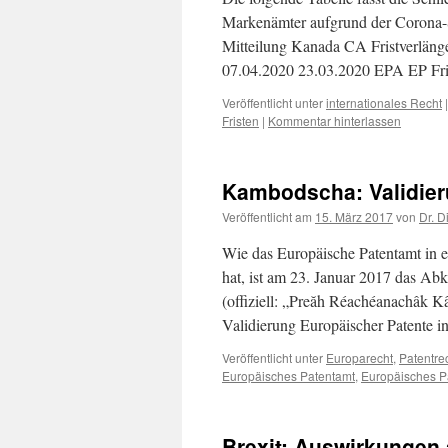
Markenämter aufgrund der Corona-S
Mitteilung Kanada CA Fristverläng
07.04.2020 23.03.2020 EPA EP Fri
Veröffentlicht unter
internationales Recht
|
Fristen
|
Kommentar hinterlassen
Kambodscha: Validie
Veröffentlicht am
15. März 2017
von
Dr. D
Wie das Europäische Patentamt in ei
hat, ist am 23. Januar 2017 das 
(offiziell: „Preăh Réachéanachâk 
Validierung Europäischer Patente 
Veröffentlicht unter
Europarecht
,
Patentre
Europäisches Patentamt
,
Europäisches 
Brexit: Auswirkungen