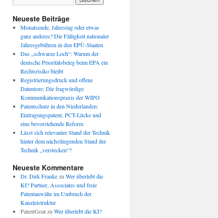
Neueste Beiträge
Monatsende, Jahrestag oder etwas
ganz anderes? Die Fälligkeit nationaler
Jahresgebühren in den EPÜ-Staaten
Das „schwarze Loch“: Warum der
deutsche Prioritätsbeleg beim EPA ein
Rechtsrisiko bleibt
Registrierungsdruck und offene
Datentore: Die fragwürdige
Kommunikationspraxis der WIPO
Patentschutz in den Niederlanden:
Eintragungspatent, PCT-Lücke und
eine bevorstehende Reform
Lässt sich relevanter Stand der Technik
hinter dem nächstliegenden Stand der
Technik „verstecken“?
Neueste Kommentare
Dr. Dirk Franke
zu
Wer überlebt die
KI? Partner, Associates und freie
Patentanwälte im Umbruch der
Kanzleistruktur
PatentGoat
zu
Wer überlebt die KI?