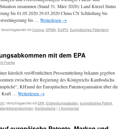
ituation zusammen (Stand 31. März 2020): Land Kürzel Status
erung bis 01.05.2020 29.03.2020 China CN Schließung bis
stverlängerung bis …
Weiterlesen
→
Verschlagwortet mit
Corona
,
DPMA
,
EUIPO
,
Europäisches Patentamt
,
rungsabkommen mit dem EPA
irk Franke
ner kürzlich veröffentlichten Pressemitteilung bekannt gegeben
Abkommen zwischen der Regierung des Königreichs Kambodscha
Kâmpŭché“, KH)und der Europäischen Patentorganisation über die
in Kraft …
Weiterlesen
→
cht
|
Verschlagwortet mit
EPA
,
Erstreckungsstaaten
,
europäisches Patent
,
Patentübereinkommen
,
Kambodscha
|
1 Kommentar
 auf europäische Patente, Marken und