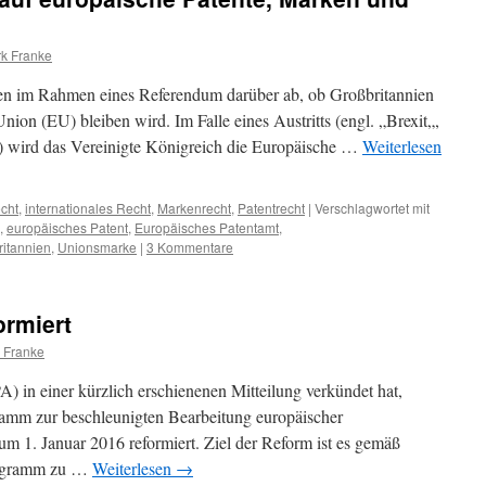
rk Franke
en im Rahmen eines Referendum darüber ab, ob Großbritannien
nion (EU) bleiben wird. Im Falle eines Austritts (engl. „Brexit„,
“) wird das Vereinigte Königreich die Europäische …
Weiterlesen
cht
,
internationales Recht
,
Markenrecht
,
Patentrecht
|
Verschlagwortet mit
,
europäisches Patent
,
Europäisches Patentamt
,
ritannien
,
Unionsmarke
|
3 Kommentare
ormiert
k Franke
) in einer kürzlich erschienenen Mitteilung verkündet hat,
m zur beschleunigten Bearbeitung europäischer
 1. Januar 2016 reformiert. Ziel der Reform ist es gemäß
rogramm zu …
Weiterlesen
→