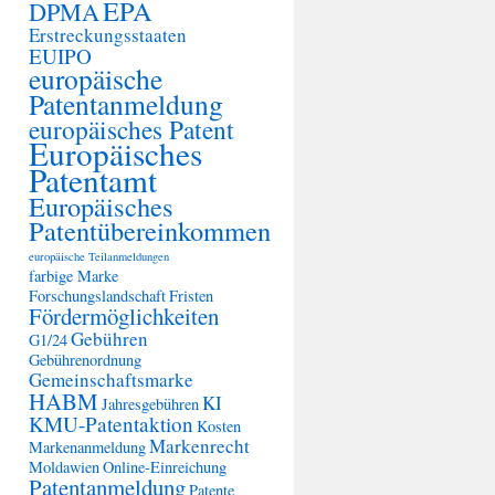
EPA
DPMA
Erstreckungsstaaten
EUIPO
europäische
Patentanmeldung
europäisches Patent
Europäisches
Patentamt
Europäisches
Patentübereinkommen
europäische Teilanmeldungen
farbige Marke
Forschungslandschaft
Fristen
Fördermöglichkeiten
Gebühren
G1/24
Gebührenordnung
Gemeinschaftsmarke
HABM
KI
Jahresgebühren
KMU-Patentaktion
Kosten
Markenrecht
Markenanmeldung
Moldawien
Online-Einreichung
Patentanmeldung
Patente