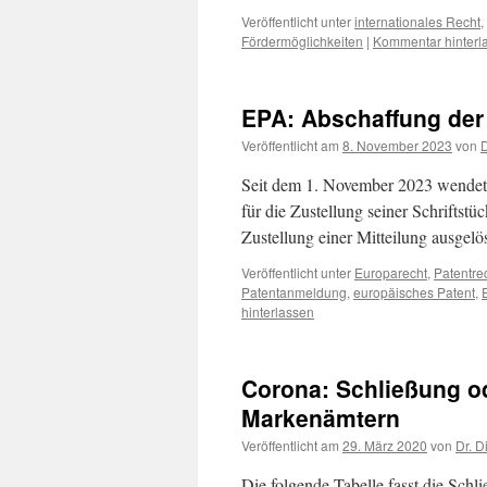
Veröffentlicht unter
internationales Recht
,
Fördermöglichkeiten
|
Kommentar hinterl
EPA: Abschaffung der 
Veröffentlicht am
8. November 2023
von
D
Seit dem 1. November 2023 wendet
für die Zustellung seiner Schriftstü
Zustellung einer Mitteilung ausgel
Veröffentlicht unter
Europarecht
,
Patentre
Patentanmeldung
,
europäisches Patent
,
hinterlassen
Corona: Schließung od
Markenämtern
Veröffentlicht am
29. März 2020
von
Dr. D
Die folgende Tabelle fasst die Schl