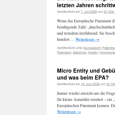
letzten Jahren schritt
Veröffentlicht am
7. Juli 2026
von
Dr. Dirk
Wenn das Europäische Patentamt (E
beruhigende Zahl: „durchschnittlic
und trotzdem irreführend. Sie besch
hundert …
Weiterlesen
→
Veröffentlicht unter
Europarecht
,
Patentre
Patentamt
,
Gebühren
,
Kosten
|
Kommentar
Micro Entity und Geb
und was beim EPA?
Veröffentlicht am
19. Juni 2026
von
Dr. Di
Immer wieder erreicht uns die Fra
für kleine Anmelder existiert – ei
Europäischen Patentamt kennen. Di
Weiterlesen
→