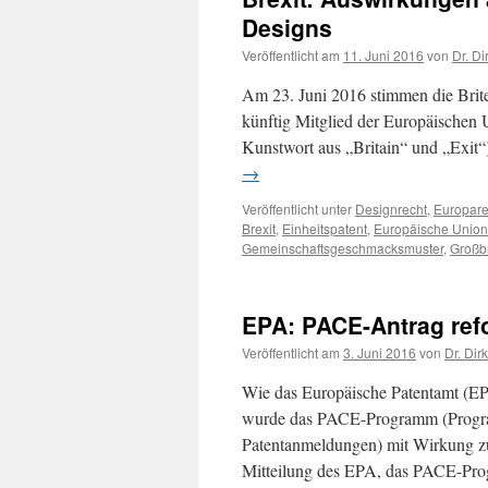
Designs
Veröffentlicht am
11. Juni 2016
von
Dr. Di
Am 23. Juni 2016 stimmen die Brit
künftig Mitglied der Europäischen U
Kunstwort aus „Britain“ und „Exit
→
Veröffentlicht unter
Designrecht
,
Europare
Brexit
,
Einheitspatent
,
Europäische Union
Gemeinschaftsgeschmacksmuster
,
Großb
EPA: PACE-Antrag ref
Veröffentlicht am
3. Juni 2016
von
Dr. Dir
Wie das Europäische Patentamt (EPA
wurde das PACE-Programm (Program
Patentanmeldungen) mit Wirkung zum
Mitteilung des EPA, das PACE-P