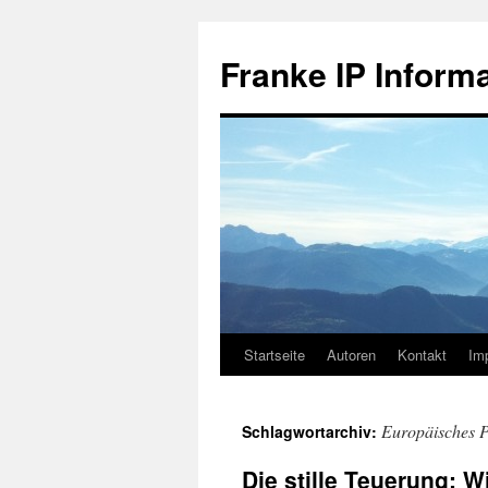
Zum
Inhalt
Franke IP Inform
springen
Startseite
Autoren
Kontakt
Im
Europäisches P
Schlagwortarchiv:
Die stille Teuerung: 