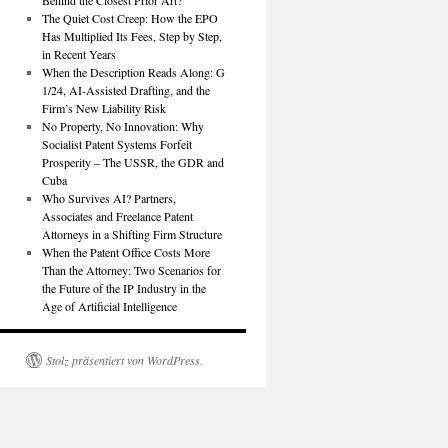
Behind the Closest Prior Art?
The Quiet Cost Creep: How the EPO
Has Multiplied Its Fees, Step by Step,
in Recent Years
When the Description Reads Along: G
1/24, AI-Assisted Drafting, and the
Firm’s New Liability Risk
No Property, No Innovation: Why
Socialist Patent Systems Forfeit
Prosperity – The USSR, the GDR and
Cuba
Who Survives AI? Partners,
Associates and Freelance Patent
Attorneys in a Shifting Firm Structure
When the Patent Office Costs More
Than the Attorney: Two Scenarios for
the Future of the IP Industry in the
Age of Artificial Intelligence
Stolz präsentiert von WordPress.