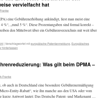
weise vervielfacht hat
 Franke
PA) eine Gebührenerhöhung ankündigt, liest man meist eine
h 4 %“, „rund 5 %“. Diese Prozentangaben sind formal korrekt –
reiben den Mittelwert über ein Gebührenverzeichnis mit weit über
cht
|
Verschlagwortet mit
europäische Patentanmeldung
,
Europäisches
 hinterlassen
ührenreduzierung: Was gilt beim DPMA –
rk Franke
ge, ob auch in Deutschland eine besondere Gebührenermäßigung
n „Micro-Entity-Rabatt“, wie ihn manche aus den USA oder vom
e kurze Antwort lautet: Das Deutsche Patent- und Markenamt …