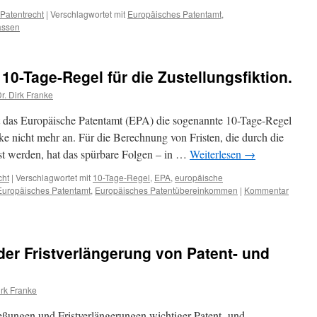
Patentrecht
|
Verschlagwortet mit
Europäisches Patentamt
,
assen
10-Tage-Regel für die Zustellungsfiktion.
r. Dirk Franke
 das Europäische Patentamt (EPA) die sogenannte 10-Tage-Regel
cke nicht mehr an. Für die Berechnung von Fristen, die durch die
öst werden, hat das spürbare Folgen – in …
Weiterlesen
→
cht
|
Verschlagwortet mit
10-Tage-Regel
,
EPA
,
europäische
Europäisches Patentamt
,
Europäisches Patentübereinkommen
|
Kommentar
er Fristverlängerung von Patent- und
irk Franke
ießungen und Fristverlängerungen wichtiger Patent- und