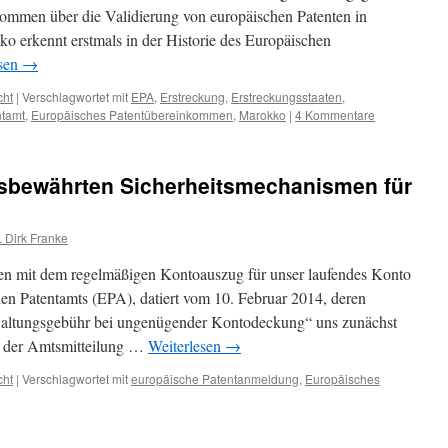
ommen über die Validierung von europäischen Patenten in
ko erkennt erstmals in der Historie des Europäischen
esen
→
cht
|
Verschlagwortet mit
EPA
,
Erstreckung
,
Erstreckungsstaaten
,
ntamt
,
Europäisches Patentübereinkommen
,
Marokko
|
4 Kommentare
sbewährten Sicherheitsmechanismen für
. Dirk Franke
en mit dem regelmäßigen Kontoauszug für unser laufendes Konto
en Patentamts (EPA), datiert vom 10. Februar 2014, deren
waltungsgebühr bei ungenügender Kontodeckung“ uns zunächst
e der Amtsmitteilung …
Weiterlesen
→
cht
|
Verschlagwortet mit
europäische Patentanmeldung
,
Europäisches