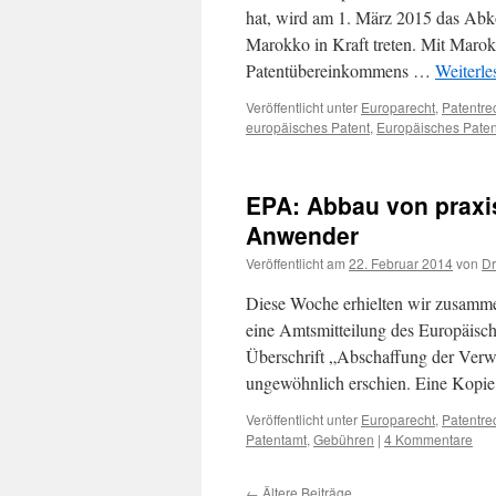
hat, wird am 1. März 2015 das Abk
Marokko in Kraft treten. Mit Marok
Patentübereinkommens …
Weiterl
Veröffentlicht unter
Europarecht
,
Patentre
europäisches Patent
,
Europäisches Pate
EPA: Abbau von praxi
Anwender
Veröffentlicht am
22. Februar 2014
von
Dr
Diese Woche erhielten wir zusamm
eine Amtsmitteilung des Europäisch
Überschrift „Abschaffung der Ver
ungewöhnlich erschien. Eine Kopi
Veröffentlicht unter
Europarecht
,
Patentre
Patentamt
,
Gebühren
|
4 Kommentare
←
Ältere Beiträge