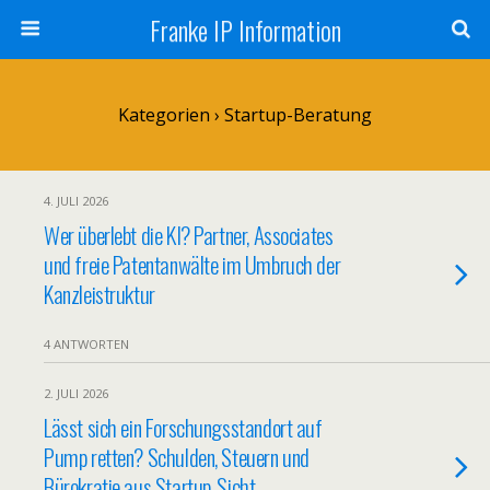
Franke IP Information
Kategorien ›
Startup-Beratung
4. JULI 2026
Wer überlebt die KI? Partner, Associates
und freie Patentanwälte im Umbruch der
Kanzleistruktur
4 ANTWORTEN
2. JULI 2026
Lässt sich ein Forschungsstandort auf
Pump retten? Schulden, Steuern und
Bürokratie aus Startup-Sicht