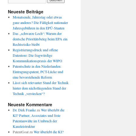
Neueste Beiträge
Monatsende, Jahrestag oder etwas
ganz anderes? Die Fälligkeit nationaler
Jahresgebühren in den EPÜ-Staaten
Das „schwarze Loch“: Warum der
deutsche Prioritätsbeleg beim EPA ein
Rechtsrisiko bleibt
Registrierungsdruck und offene
Datentore: Die fragwürdige
Kommunikationspraxis der WIPO
Patentschutz in den Niederlanden:
Eintragungspatent, PCT-Lücke und
eine bevorstehende Reform
Lässt sich relevanter Stand der Technik
hinter dem nächstliegenden Stand der
Technik „verstecken“?
Neueste Kommentare
Dr. Dirk Franke
zu
Wer überlebt die
KI? Partner, Associates und freie
Patentanwälte im Umbruch der
Kanzleistruktur
PatentGoat
zu
Wer überlebt die KI?