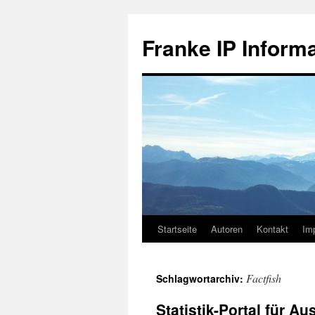
Zum
Inhalt
Franke IP Inform
springen
Startseite
Autoren
Kontakt
Im
Factfish
Schlagwortarchiv:
Statistik-Portal für A