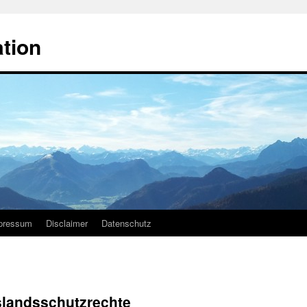
ation
pressum
Disclaimer
Datenschutz
uslandsschutzrechte