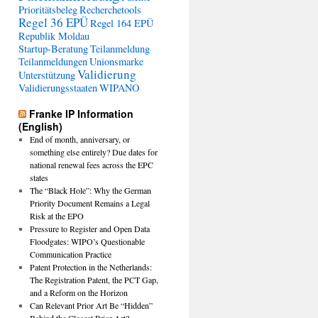
Prioritätsbeleg
Recherchetools
Regel 36 EPÜ
Regel 164 EPÜ
Republik Moldau
Startup-Beratung
Teilanmeldung
Teilanmeldungen
Unionsmarke
Validierung
Unterstützung
Validierungsstaaten
WIPANO
Franke IP Information
(English)
End of month, anniversary, or
something else entirely? Due dates for
national renewal fees across the EPC
states
The “Black Hole”: Why the German
Priority Document Remains a Legal
Risk at the EPO
Pressure to Register and Open Data
Floodgates: WIPO’s Questionable
Communication Practice
Patent Protection in the Netherlands:
The Registration Patent, the PCT Gap,
and a Reform on the Horizon
Can Relevant Prior Art Be “Hidden”