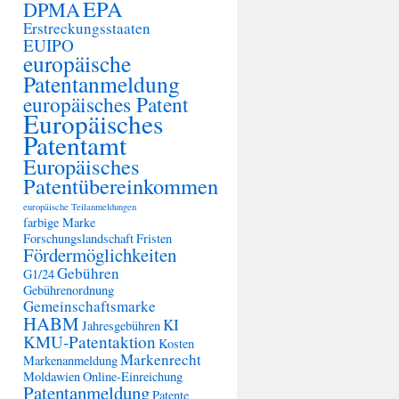
EPA
DPMA
Erstreckungsstaaten
EUIPO
europäische
Patentanmeldung
europäisches Patent
Europäisches
Patentamt
Europäisches
Patentübereinkommen
europäische Teilanmeldungen
farbige Marke
Forschungslandschaft
Fristen
Fördermöglichkeiten
Gebühren
G1/24
Gebührenordnung
Gemeinschaftsmarke
HABM
KI
Jahresgebühren
KMU-Patentaktion
Kosten
Markenrecht
Markenanmeldung
Moldawien
Online-Einreichung
Patentanmeldung
Patente