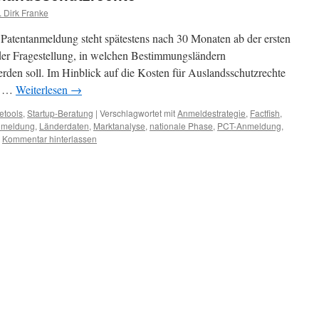
. Dirk Franke
 Patentanmeldung steht spätestens nach 30 Monaten ab der ersten
der Fragestellung, in welchen Bestimmungsländern
den soll. Im Hinblick auf die Kosten für Auslandsschutzrechte
en …
Weiterlesen
→
etools
,
Startup-Beratung
|
Verschlagwortet mit
Anmeldestrategie
,
Factfish
,
anmeldung
,
Länderdaten
,
Marktanalyse
,
nationale Phase
,
PCT-Anmeldung
,
Kommentar hinterlassen