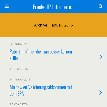
Franke IP Information
Archive › Januar, 2016
20. JANUAR 2016
Patent-Irrtümer, die man besser kennen
sollte
3 ANTWORTEN
14. JANUAR 2016
Moldawien: Validierungsabkommen mit
dem EPA
2 ANTWORTEN