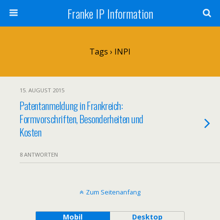
Franke IP Information
Tags › INPI
15. AUGUST 2015
Patentanmeldung in Frankreich:
Formvorschriften, Besonderheiten und
Kosten
8 ANTWORTEN
Zum Seitenanfang
Mobil
Desktop