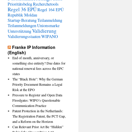
Prioritätsbeleg
Recherchetools
Regel 36 EPÜ
Regel 164 EPÜ
Republik Moldau
Startup-Beratung
Teilanmeldung
Teilanmeldungen
Unionsmarke
Validierung
Unterstützung
Validierungsstaaten
WIPANO
Franke IP Information
(English)
End of month, anniversary, or
something else entirely? Due dates for
national renewal fees across the EPC
states
The “Black Hole”: Why the German
Priority Document Remains a Legal
Risk at the EPO
Pressure to Register and Open Data
Floodgates: WIPO’s Questionable
Communication Practice
Patent Protection in the Netherlands:
The Registration Patent, the PCT Gap,
and a Reform on the Horizon
Can Relevant Prior Art Be “Hidden”