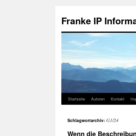
Zum
Inhalt
Franke IP Inform
springen
Startseite
Autoren
Kontakt
Im
G1/24
Schlagwortarchiv:
Wenn die Beschreibung 