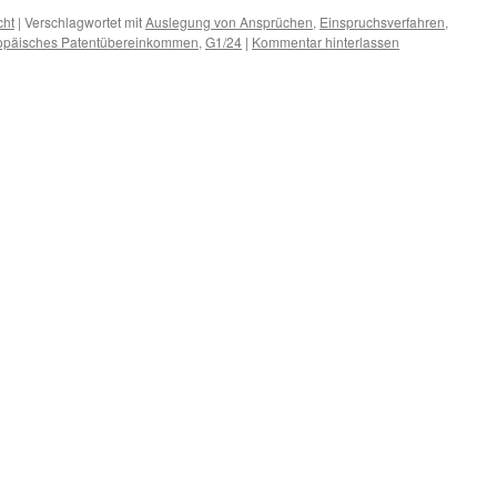
cht
|
Verschlagwortet mit
Auslegung von Ansprüchen
,
Einspruchsverfahren
,
opäisches Patentübereinkommen
,
G1/24
|
Kommentar hinterlassen