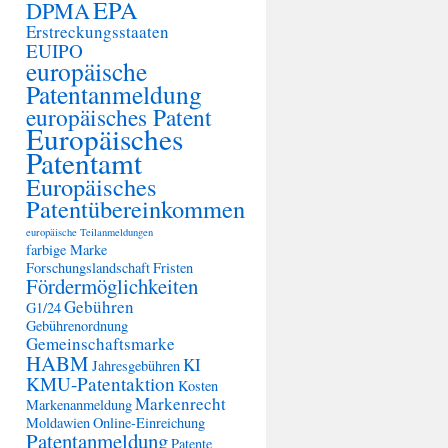
EPA
DPMA
Erstreckungsstaaten
EUIPO
europäische
Patentanmeldung
europäisches Patent
Europäisches
Patentamt
Europäisches
Patentübereinkommen
europäische Teilanmeldungen
farbige Marke
Forschungslandschaft
Fristen
Fördermöglichkeiten
Gebühren
G1/24
Gebührenordnung
Gemeinschaftsmarke
HABM
KI
Jahresgebühren
KMU-Patentaktion
Kosten
Markenrecht
Markenanmeldung
Moldawien
Online-Einreichung
Patentanmeldung
Patente