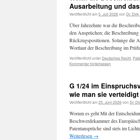
Ausarbeitung und das 
Veröffentlicht am
5. Juli 2026
von
Dr. Dirk
Über Jahrzehnte war die Beschreibu
den Ansprüchen; die Beschreibung l
Rückzugspositionen. Solange die A
Wortlaut der Beschreibung im Prü
Veröffentlicht unter
Deutsches Recht
,
Pate
Kommentar hinterlassen
G 1/24 im Einspruchsv
wie man sie verteidigt
Veröffentlicht am
25. Juni 2026
von
Dr. Di
Worum es geht Mit der Entscheidun
Beschwerdekammer des Europäischen 
Patentansprüche sind stets im Lic
Weiterlesen
→