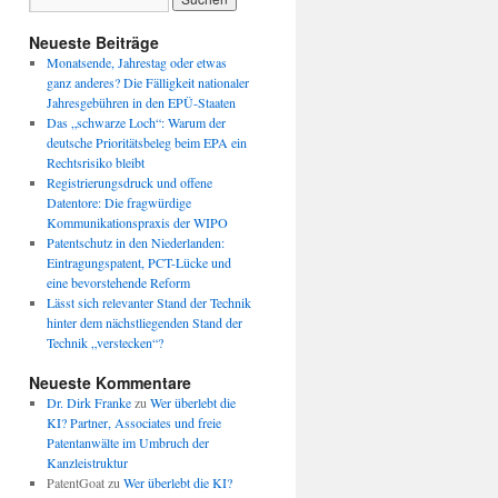
Neueste Beiträge
Monatsende, Jahrestag oder etwas
ganz anderes? Die Fälligkeit nationaler
Jahresgebühren in den EPÜ-Staaten
Das „schwarze Loch“: Warum der
deutsche Prioritätsbeleg beim EPA ein
Rechtsrisiko bleibt
Registrierungsdruck und offene
Datentore: Die fragwürdige
Kommunikationspraxis der WIPO
Patentschutz in den Niederlanden:
Eintragungspatent, PCT-Lücke und
eine bevorstehende Reform
Lässt sich relevanter Stand der Technik
hinter dem nächstliegenden Stand der
Technik „verstecken“?
Neueste Kommentare
Dr. Dirk Franke
zu
Wer überlebt die
KI? Partner, Associates und freie
Patentanwälte im Umbruch der
Kanzleistruktur
PatentGoat
zu
Wer überlebt die KI?