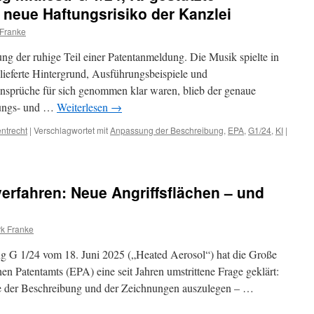
neue Haftungsrisiko der Kanzlei
 Franke
ng der ruhige Teil einer Patentanmeldung. Die Musik spielte in
ieferte Hintergrund, Ausführungsbeispiele und
nsprüche für sich genommen klar waren, blieb der genaue
fungs- und …
Weiterlesen
→
ntrecht
|
Verschlagwortet mit
Anpassung der Beschreibung
,
EPA
,
G1/24
,
KI
|
erfahren: Neue Angriffsflächen – und
rk Franke
g G 1/24 vom 18. Juni 2025 („Heated Aerosol“) hat die Große
Patentamts (EPA) eine seit Jahren umstrittene Frage geklärt:
hte der Beschreibung und der Zeichnungen auszulegen – …