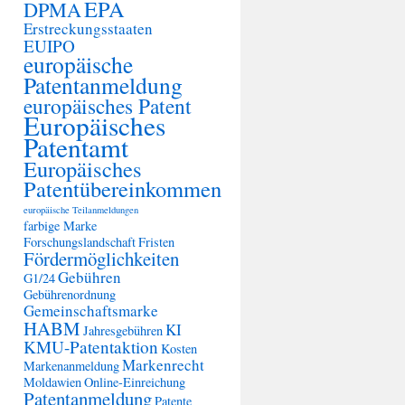
EPA
DPMA
Erstreckungsstaaten
EUIPO
europäische
Patentanmeldung
europäisches Patent
Europäisches
Patentamt
Europäisches
Patentübereinkommen
europäische Teilanmeldungen
farbige Marke
Forschungslandschaft
Fristen
Fördermöglichkeiten
Gebühren
G1/24
Gebührenordnung
Gemeinschaftsmarke
HABM
KI
Jahresgebühren
KMU-Patentaktion
Kosten
Markenrecht
Markenanmeldung
Moldawien
Online-Einreichung
Patentanmeldung
Patente