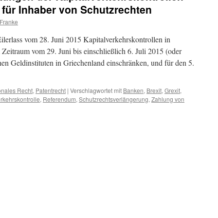
für Inhaber von Schutzrechten
 Franke
ilerlass vom 28. Juni 2015 Kapitalverkehrskontrollen in
Zeitraum vom 29. Juni bis einschließlich 6. Juli 2015 (oder
en Geldinstituten in Griechenland einschränken, und für den 5.
ionales Recht
,
Patentrecht
|
Verschlagwortet mit
Banken
,
Brexit
,
Grexit
,
rkehrskontrolle
,
Referendum
,
Schutzrechtsverlängerung
,
Zahlung von