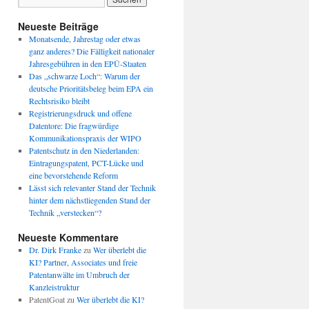
Neueste Beiträge
Monatsende, Jahrestag oder etwas
ganz anderes? Die Fälligkeit nationaler
Jahresgebühren in den EPÜ-Staaten
Das „schwarze Loch“: Warum der
deutsche Prioritätsbeleg beim EPA ein
Rechtsrisiko bleibt
Registrierungsdruck und offene
Datentore: Die fragwürdige
Kommunikationspraxis der WIPO
Patentschutz in den Niederlanden:
Eintragungspatent, PCT-Lücke und
eine bevorstehende Reform
Lässt sich relevanter Stand der Technik
hinter dem nächstliegenden Stand der
Technik „verstecken“?
Neueste Kommentare
Dr. Dirk Franke
zu
Wer überlebt die
KI? Partner, Associates und freie
Patentanwälte im Umbruch der
Kanzleistruktur
PatentGoat
zu
Wer überlebt die KI?