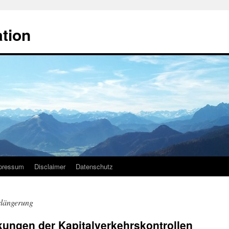
ation
pressum
Disclaimer
Datenschutz
rlängerung
kungen der Kapitalverkehrskontrollen