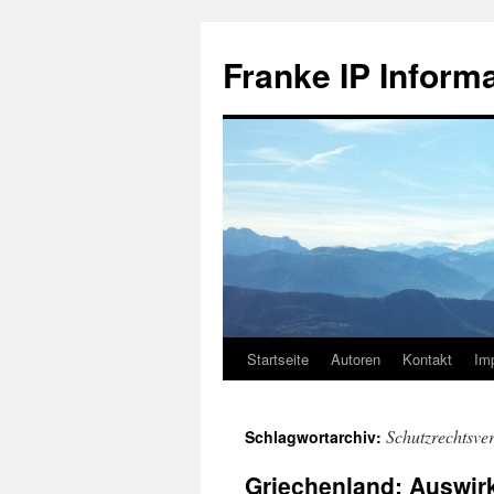
Zum
Inhalt
Franke IP Inform
springen
Startseite
Autoren
Kontakt
Im
Schutzrechtsve
Schlagwortarchiv:
Griechenland: Auswir