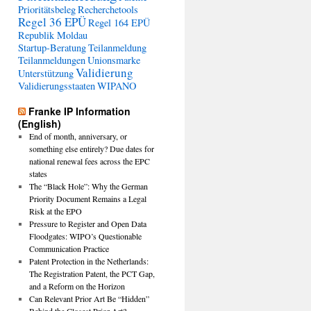
Prioritätsbeleg
Recherchetools
Regel 36 EPÜ
Regel 164 EPÜ
Republik Moldau
Startup-Beratung
Teilanmeldung
Teilanmeldungen
Unionsmarke
Validierung
Unterstützung
Validierungsstaaten
WIPANO
Franke IP Information
(English)
End of month, anniversary, or
something else entirely? Due dates for
national renewal fees across the EPC
states
The “Black Hole”: Why the German
Priority Document Remains a Legal
Risk at the EPO
Pressure to Register and Open Data
Floodgates: WIPO’s Questionable
Communication Practice
Patent Protection in the Netherlands:
The Registration Patent, the PCT Gap,
and a Reform on the Horizon
Can Relevant Prior Art Be “Hidden”