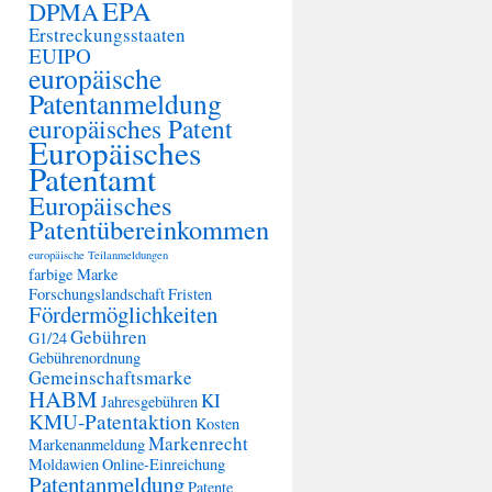
EPA
DPMA
Erstreckungsstaaten
EUIPO
europäische
Patentanmeldung
europäisches Patent
Europäisches
Patentamt
Europäisches
Patentübereinkommen
europäische Teilanmeldungen
farbige Marke
Forschungslandschaft
Fristen
Fördermöglichkeiten
Gebühren
G1/24
Gebührenordnung
Gemeinschaftsmarke
HABM
KI
Jahresgebühren
KMU-Patentaktion
Kosten
Markenrecht
Markenanmeldung
Moldawien
Online-Einreichung
Patentanmeldung
Patente