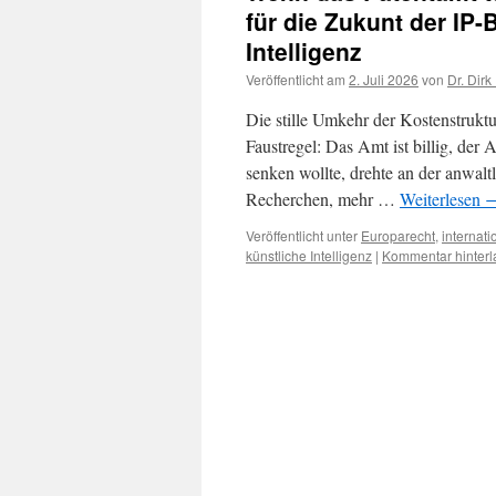
für die Zukunt der IP-
Intelligenz
Veröffentlicht am
2. Juli 2026
von
Dr. Dirk
Die stille Umkehr der Kostenstruktu
Faustregel: Das Amt ist billig, der
senken wollte, drehte an der anwal
Recherchen, mehr …
Weiterlesen
Veröffentlicht unter
Europarecht
,
internat
künstliche Intelligenz
|
Kommentar hinterl