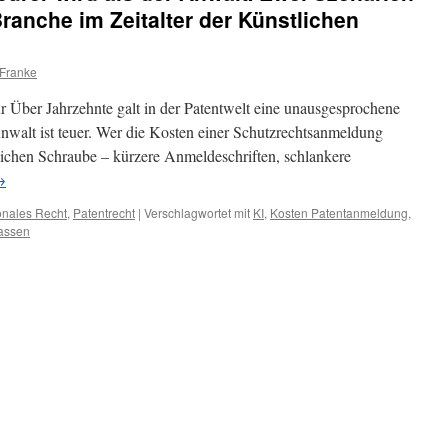
Branche im Zeitalter der Künstlichen
 Franke
r Über Jahrzehnte galt in der Patentwelt eine unausgesprochene
 Anwalt ist teuer. Wer die Kosten einer Schutzrechtsanmeldung
tlichen Schraube – kürzere Anmeldeschriften, schlankere
→
ionales Recht
,
Patentrecht
|
Verschlagwortet mit
KI
,
Kosten Patentanmeldung
,
assen