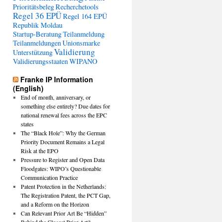
Prioritätsbeleg
Recherchetools
Regel 36 EPÜ
Regel 164 EPÜ
Republik Moldau
Startup-Beratung
Teilanmeldung
Teilanmeldungen
Unionsmarke
Validierung
Unterstützung
Validierungsstaaten
WIPANO
Franke IP Information
(English)
End of month, anniversary, or
something else entirely? Due dates for
national renewal fees across the EPC
states
The “Black Hole”: Why the German
Priority Document Remains a Legal
Risk at the EPO
Pressure to Register and Open Data
Floodgates: WIPO’s Questionable
Communication Practice
Patent Protection in the Netherlands:
The Registration Patent, the PCT Gap,
and a Reform on the Horizon
Can Relevant Prior Art Be “Hidden”