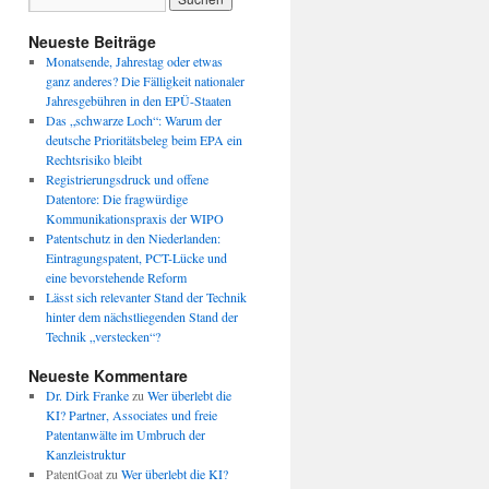
Neueste Beiträge
Monatsende, Jahrestag oder etwas
ganz anderes? Die Fälligkeit nationaler
Jahresgebühren in den EPÜ-Staaten
Das „schwarze Loch“: Warum der
deutsche Prioritätsbeleg beim EPA ein
Rechtsrisiko bleibt
Registrierungsdruck und offene
Datentore: Die fragwürdige
Kommunikationspraxis der WIPO
Patentschutz in den Niederlanden:
Eintragungspatent, PCT-Lücke und
eine bevorstehende Reform
Lässt sich relevanter Stand der Technik
hinter dem nächstliegenden Stand der
Technik „verstecken“?
Neueste Kommentare
Dr. Dirk Franke
zu
Wer überlebt die
KI? Partner, Associates und freie
Patentanwälte im Umbruch der
Kanzleistruktur
PatentGoat
zu
Wer überlebt die KI?