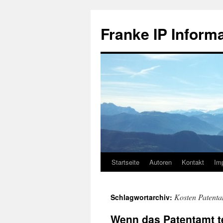
Zum
Inhalt
Franke IP Inform
springen
Startseite
Autoren
Kontakt
Im
Kosten Patent
Schlagwortarchiv:
Wenn das Patentamt te